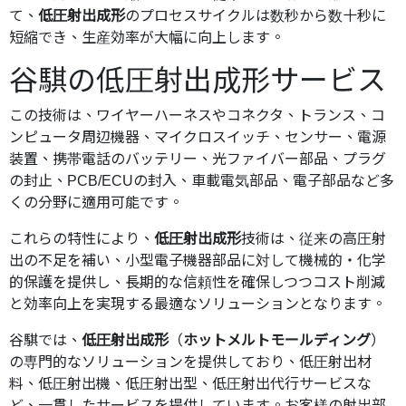
て、
低圧射出成形
のプロセスサイクルは数秒から数十秒に
短縮でき、生産効率が大幅に向上します。
谷騏の低圧射出成形サービス
この技術は、ワイヤーハーネスやコネクタ、トランス、コ
ンピュータ周辺機器、マイクロスイッチ、センサー、電源
装置、携帯電話のバッテリー、光ファイバー部品、プラグ
の封止、PCB/ECUの封入、車載電気部品、電子部品など多
くの分野に適用可能です。
これらの特性により、
低圧射出成形
技術は、従来の高圧射
出の不足を補い、小型電子機器部品に対して機械的・化学
的保護を提供し、長期的な信頼性を確保しつつコスト削減
と効率向上を実現する最適なソリューションとなります。
谷騏では、
低圧射出成形
（
ホットメルトモールディング
）
の専門的なソリューションを提供しており、低圧射出材
料、低圧射出機、低圧射出型、低圧射出代行サービスな
ど、一貫したサービスを提供しています。お客様の射出部