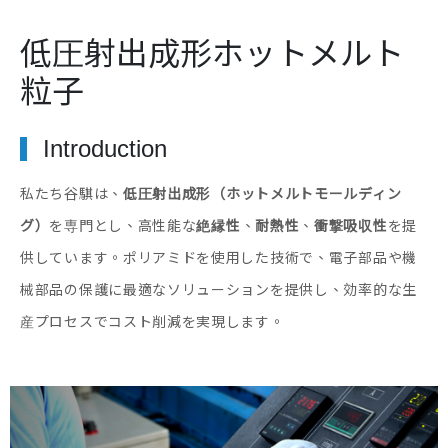
低圧射出成形ホットメルト
粒子
Introduction
私たち谷騏は、
低圧射出成形（ホットメルトモールディン
グ）
を専門とし、高性能な
絶縁性
、
耐熱性
、
衝撃吸収性
を提
供しています。ポリアミドを使用した技術で、電子部品や機
械部品の保護に最適なソリューションを提供し、効率的な生
産プロセスでコスト削減を実現します。