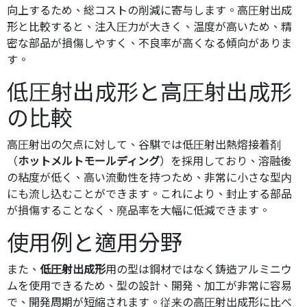
向上するため、総コストの削減に寄与します。高圧射出成
形と比較すると、注入圧力が大きく、温度が高いため、精
密な部品が損傷しやすく、不良率が高くなる傾向がありま
す。
低圧射出成形と高圧射出成形
の比較
高圧射出の欠点に対して、谷騏では低圧射出熱熔接着剤
（
ホットメルトモールディング
）を採用しており、溶融後
の粘度が低く、高い流動性を持つため、非常に小さな型内
にも流し込むことができます。これにより、封止する部品
が損傷することなく、廃品率を大幅に低減できます。
使用例と適用分野
また、
低圧射出成形
用の型は鋼材ではなく鋳造アルミニウ
ムを使用できるため、型の設計、開発、加工が非常に容易
で、開発周期が短縮されます。従来の高圧射出成形に比べ