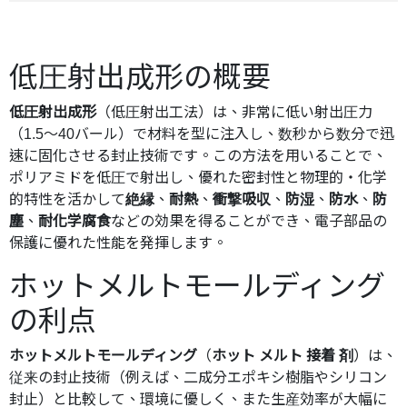
低圧射出成形の概要
低圧射出成形
（低圧射出工法）は、非常に低い射出圧力
（1.5〜40バール）で材料を型に注入し、数秒から数分で迅
速に固化させる封止技術です。この方法を用いることで、
ポリアミドを低圧で射出し、優れた密封性と物理的・化学
的特性を活かして
絶縁
、
耐熱
、
衝撃吸収
、
防湿
、
防水
、
防
塵
、
耐化学腐食
などの効果を得ることができ、電子部品の
保護に優れた性能を発揮します。
ホットメルトモールディング
の利点
ホットメルトモールディング
（
ホット メルト 接着 剤
）は、
従来の封止技術（例えば、二成分エポキシ樹脂やシリコン
封止）と比較して、環境に優しく、また生産効率が大幅に