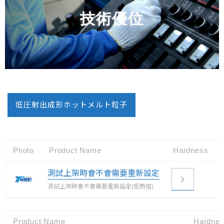
技術優位
低圧射出成形ホットメルト粒子
Photo
Product Name
Hardness
測試上架時會不會需要重新設定
測試上架時會不會需要重新設定(低熱熔)
Product Name
Hardne